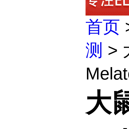
首页
测
> 
Melat
大鼠