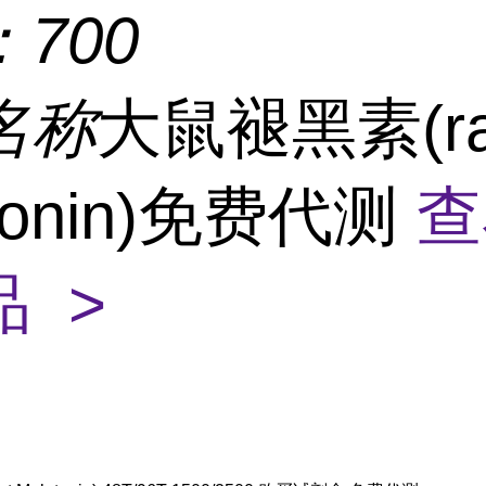
：
700
名称
大鼠褪黑素(ra
atonin)免费代测
查
 >