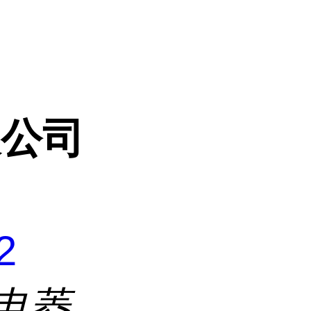
限公司
2
申菱