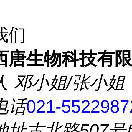
我们
西唐生物科技有
人
邓小姐/张小姐
电话
021-5522987
地址
古北路507号