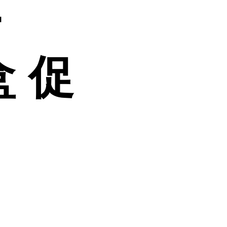
-
盒 促