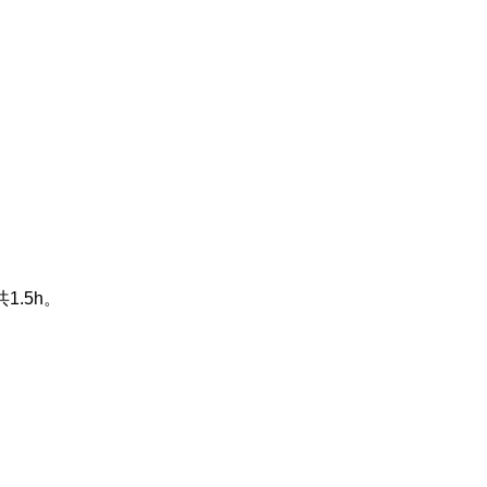
共
1.5h
。