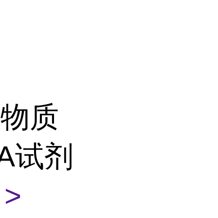
性物质
SA试剂
>