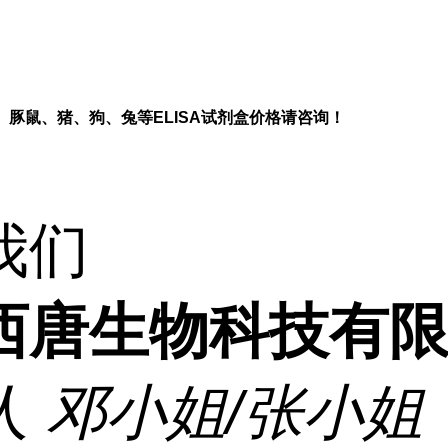
、豚鼠、猪、狗、兔等
ELISA
试剂盒价格请咨询！
我们
西唐生物科技有
人
邓小姐/张小姐