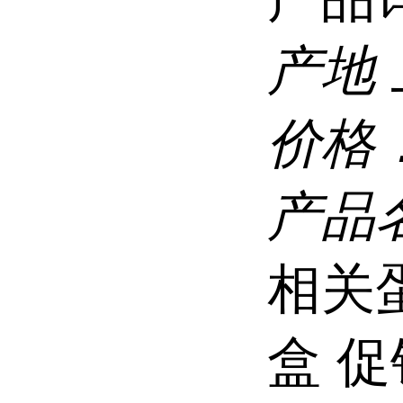
产地
价格
产品
相关蛋
盒 