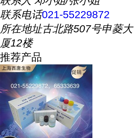
联系人
邓小姐/张小姐
联系电话
021-55229872
所在地址
古北路507号申菱大
厦12楼
推荐产品