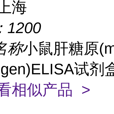
上海
：
1200
名称
小鼠肝糖原(m
ogen)ELISA试剂
看相似产品 >