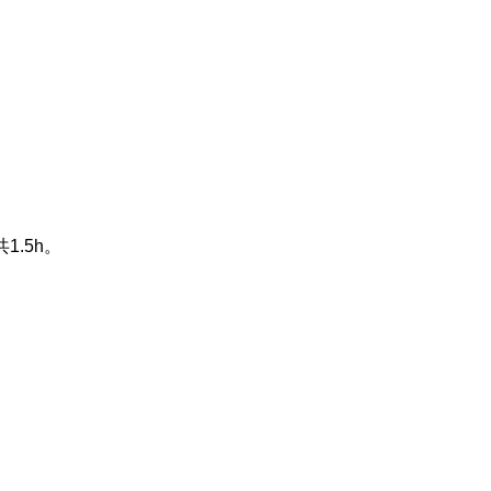
共
1.5h
。