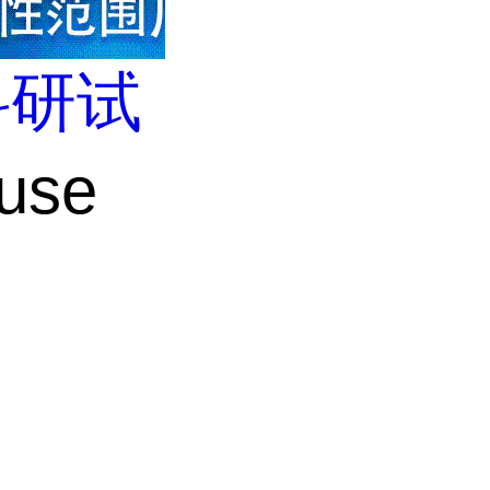
科研试
use