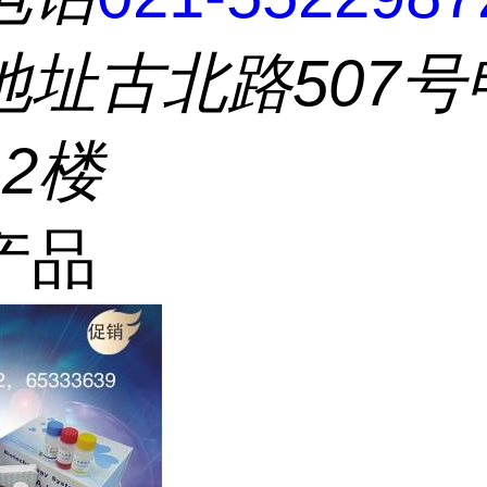
地址
古北路507号
2楼
产品