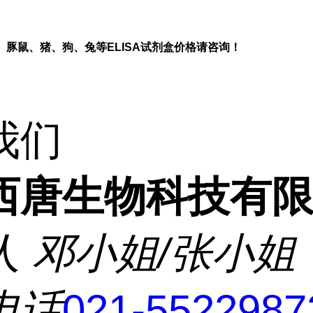
、豚鼠、猪、狗、兔等
ELISA
试剂盒价格请咨询！
我们
西唐生物科技有
人
邓小姐/张小姐
电话
021-5522987