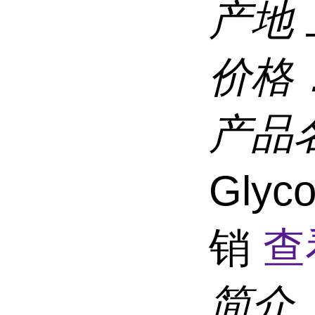
产地
价格
产品
Glyc
销
查
简介