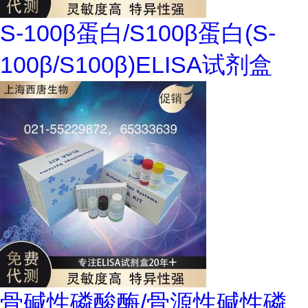
S-100β蛋白/S100β蛋白(S-
100β/S100β)ELISA试剂盒
骨碱性磷酸酶/骨源性碱性磷