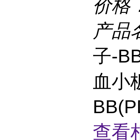
价格
产品
子-B
血小
BB(
查看