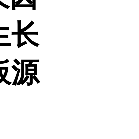
生长
板源