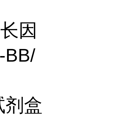
生长因
BB/
A试剂盒