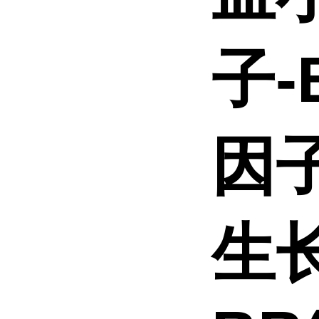
子-
因子
生