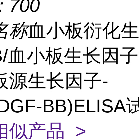
：
700
名称
血小板衍化
B/血小板生长因子-
板源生长因子-
PDGF-BB)ELIS
相似产品 >