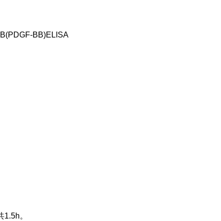
DGF-BB)ELISA
共
1.5h。