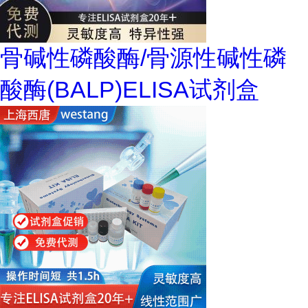
骨碱性磷酸酶/骨源性碱性磷
酸酶(BALP)ELISA试剂盒