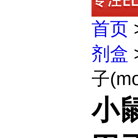
首页
剂盒
子(mou
小