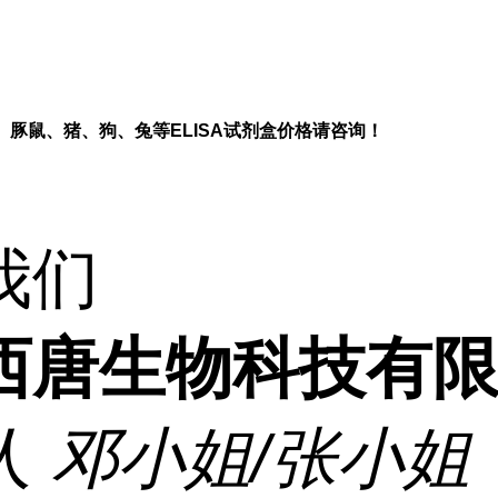
、豚鼠、猪、狗、兔等
ELISA
试剂盒价格请咨询！
我们
西唐生物科技有
人
邓小姐/张小姐