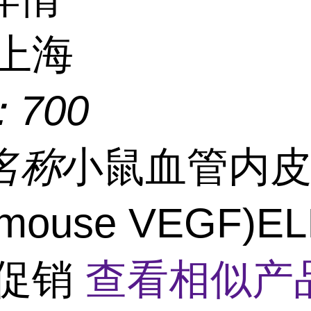
上海
：
700
名称
小鼠血管内
ouse VEGF)E
 促销
查看相似产品