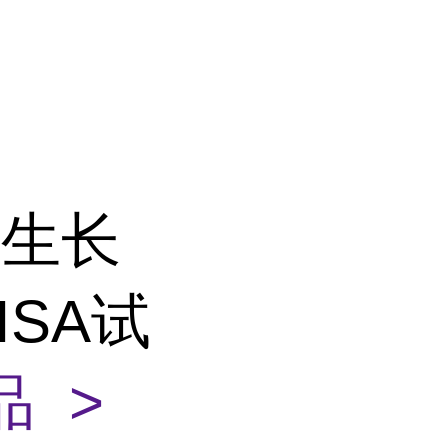
皮生长
LISA试
 >