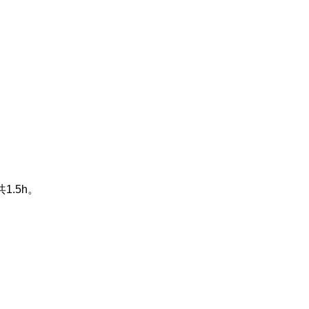
共
1.5h
。