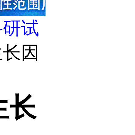
科研试
生长因
生长