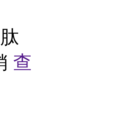
肠肽
促销
查