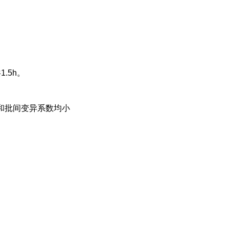
共
1.5h
。
和批间变异系数均小