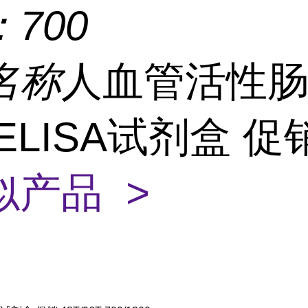
：
700
名称
人血管活性
P)ELISA试剂盒 
似产品 >