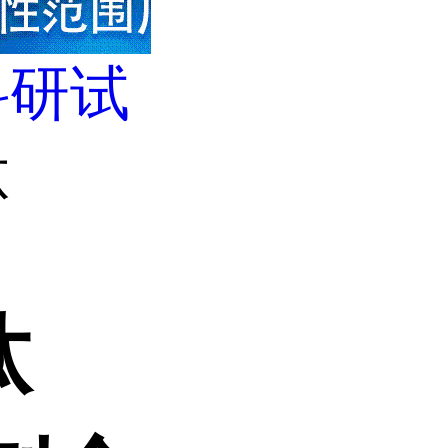
科研试
肽
肽