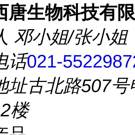
西唐生物科技有
人
邓小姐/张小姐
电话
021-5522987
地址
古北路507号
2楼
产品