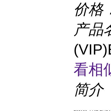
价格
产品
(VI
看相
简介