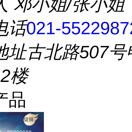
人
邓小姐/张小姐
电话
021-5522987
地址
古北路507号
2楼
产品