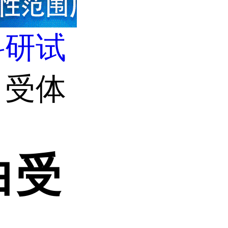
科研试
白受体
白受