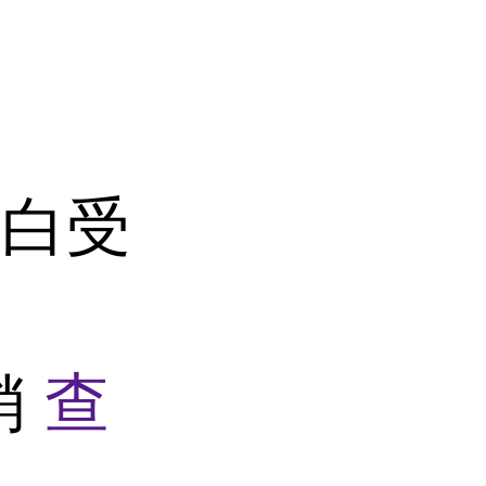
蛋白受
销
查