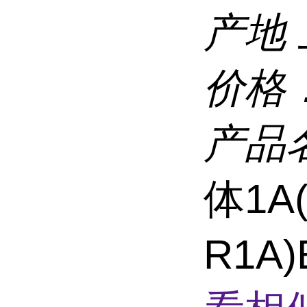
产地
价格
产品
体1A(
R1A