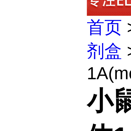
首页
剂盒
1A(mo
小