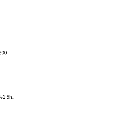
200
共
1.5h
。