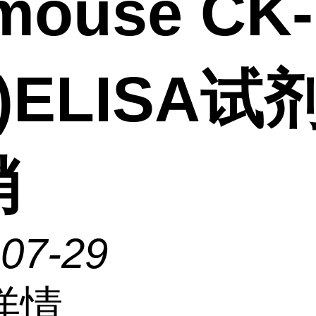
mouse CK-
)ELISA试
销
-07-29
详情