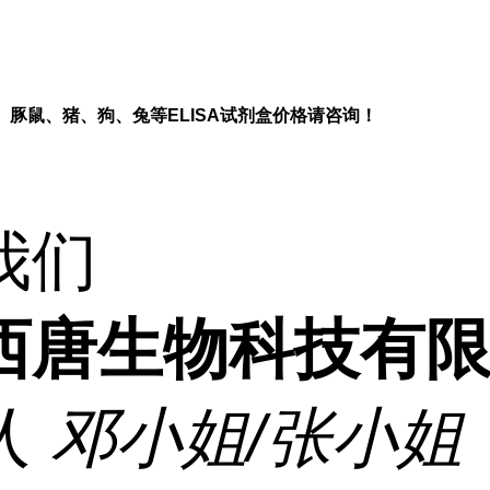
、豚鼠、猪、狗、兔等
ELISA
试剂盒价格请咨询！
我们
西唐生物科技有
人
邓小姐/张小姐