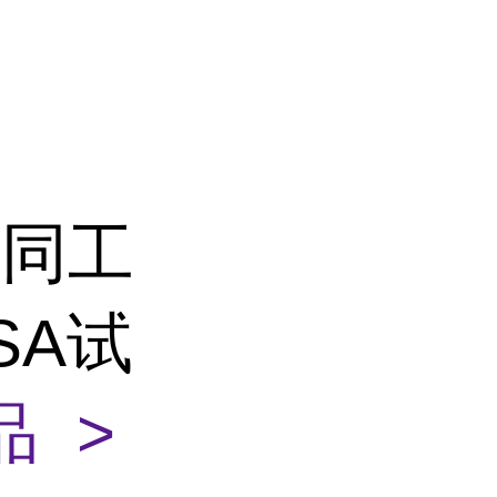
酶同工
ISA试
 >