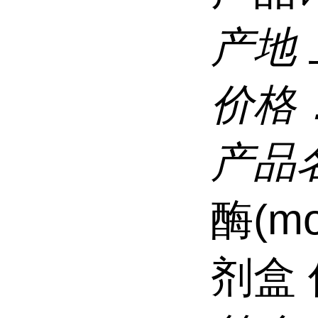
产地
价格
产品
酶(mo
剂盒