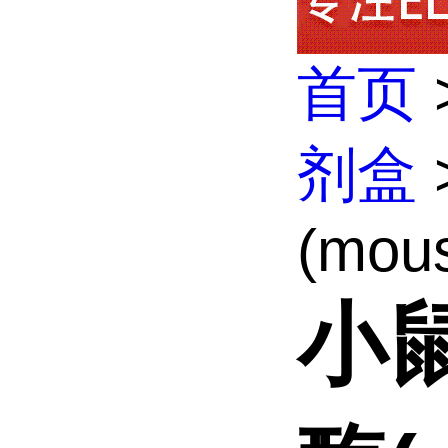
首页
剂盒
(mous
小