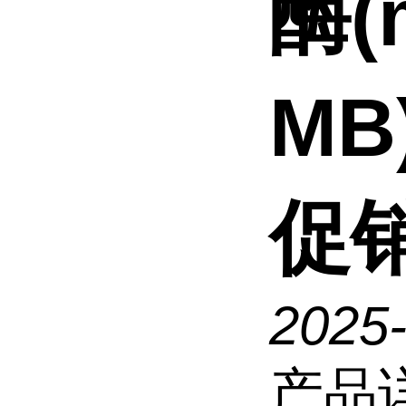
酶(
MB
促
2025
产品