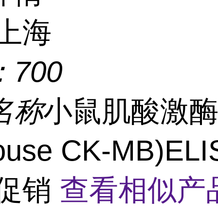
上海
：
700
名称
小鼠肌酸激
use CK-MB)EL
 促销
查看相似产品