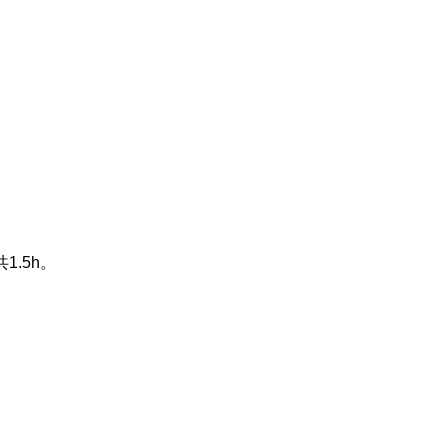
共
1.5h
。