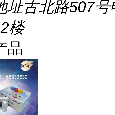
地址
古北路507号
2楼
产品