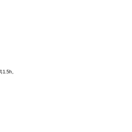
共
1.5h
。