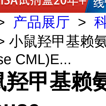
>
产品展厅
>
> 小鼠羟甲基赖
e CML)E...
鼠羟甲基赖