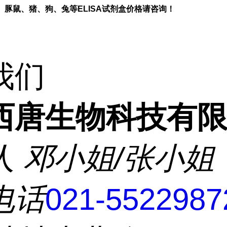
、豚鼠、猪、狗、兔等
ELISA
试剂盒价格请咨询！
我们
西唐生物科技有
人
邓小姐/张小姐
电话
021-5522987