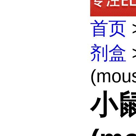
首页
剂盒
(mous
小