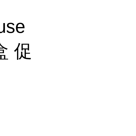
use
剂盒 促