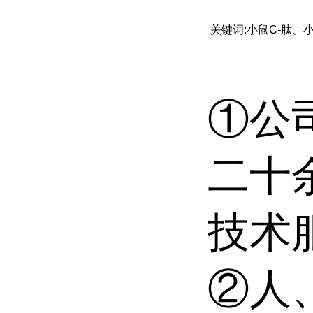
关键词:小鼠C-肽、小鼠C-
①公
二十
技术
②人