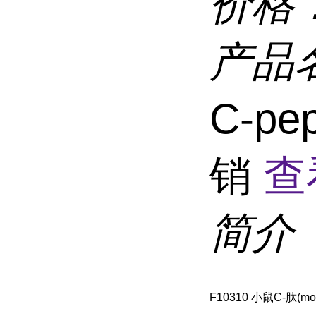
价格
产品
C-pe
销
查
简介
F10310 小鼠C-肽(mou