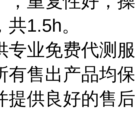
广，重复性好，
，共
1.5h
。
供专业免费代测
所有售出产品均
并提供良好的售