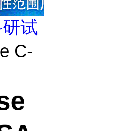
科研试
e C-
se