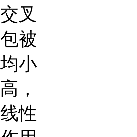
格交叉
预包被
数均小
度高，
，线性