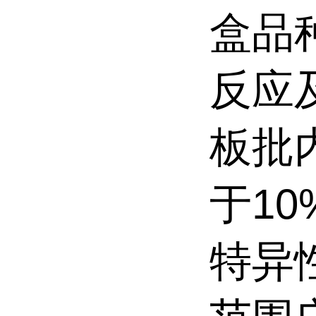
盒品
反应
板批
于1
特异