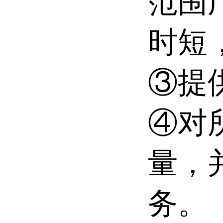
范围
时短
③提
④对
量，
务。