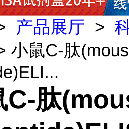
>
产品展厅
>
> 小鼠C-肽(mous
de)ELI...
C-肽(mou