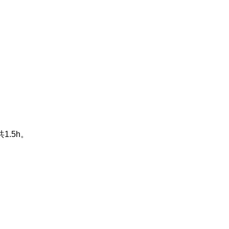
共
1.5h
。