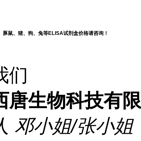
、豚鼠、猪、狗、兔等
ELISA
试剂盒价格请咨询！
我们
西唐生物科技有
人
邓小姐/张小姐