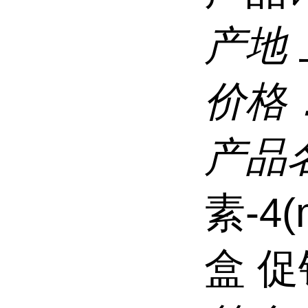
产地
价格
产品
素-4(
盒 