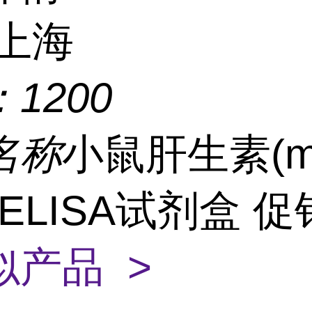
上海
：
1200
名称
小鼠肝生素(m
)ELISA试剂盒 
似产品 >