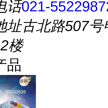
电话
021-5522987
地址
古北路507号
2楼
产品