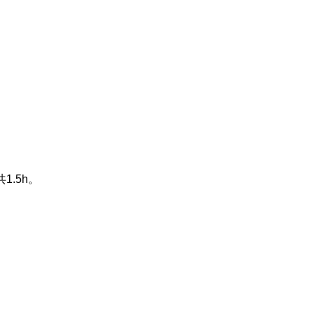
共
1.5h
。