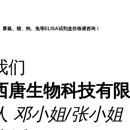
、豚鼠、猪、狗、兔等
ELISA
试剂盒价格请咨询！
我们
西唐生物科技有
人
邓小姐/张小姐