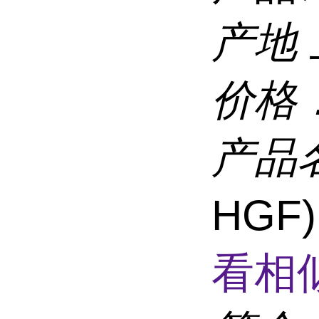
产地
价格
产品
HGF
看相