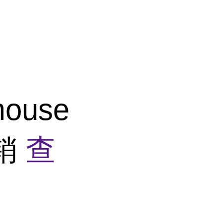
ouse
促销
查