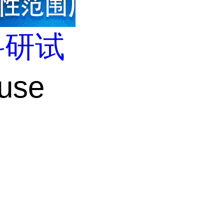
科研试
use