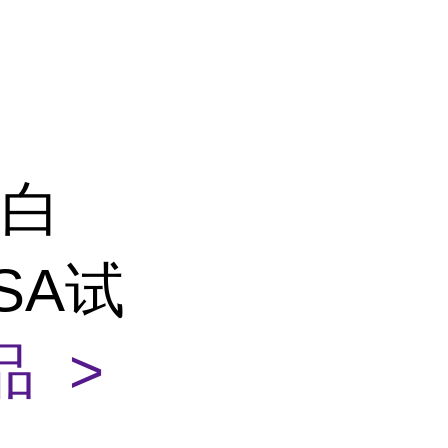
蛋白
ISA试
 >