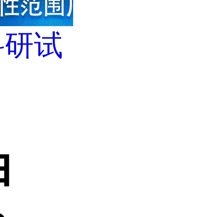
科研试
白
白