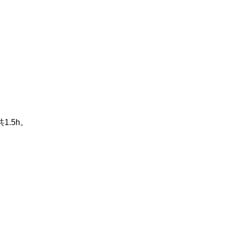
共
1.5h
。