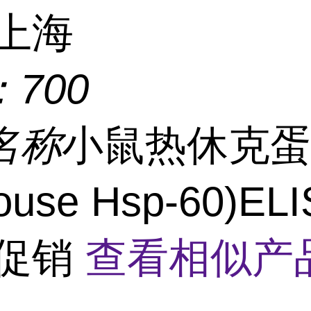
上海
：
700
名称
小鼠热休克
ouse Hsp-60)EL
 促销
查看相似产品