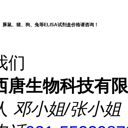
、豚鼠、猪、狗、兔等
ELISA
试剂盒价格请咨询！
我们
西唐生物科技有
人
邓小姐/张小姐