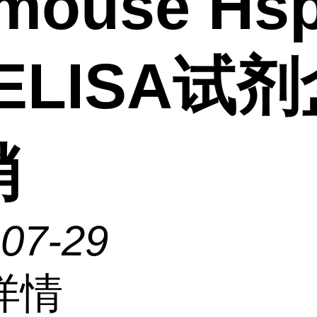
mouse Hsp
)ELISA试
销
-07-29
详情