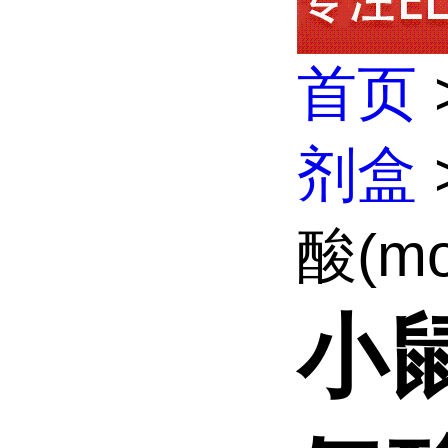
首页
剂盒
酸(mou
小