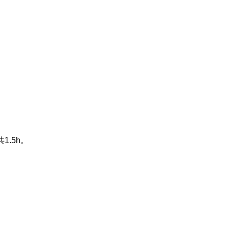
共
1.5h
。