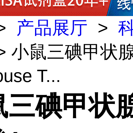
>
产品展厅
>
> 小鼠三碘甲状
se T...
鼠三碘甲状