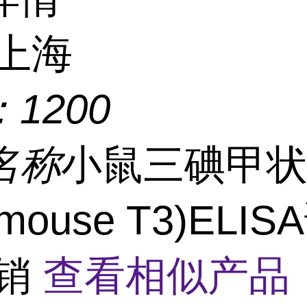
上海
：
1200
名称
小鼠三碘甲
ouse T3)ELI
促销
查看相似产品 