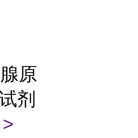
状腺原
SA试剂
>