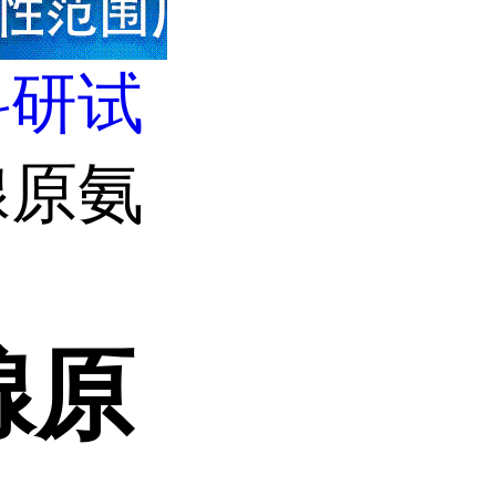
科研试
腺原氨
腺原