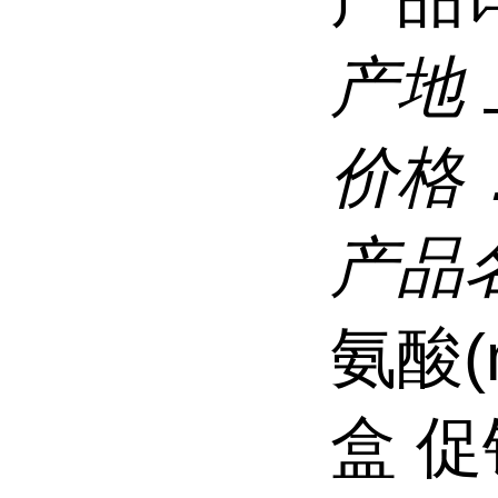
产地
价格
产品
氨酸(m
盒 