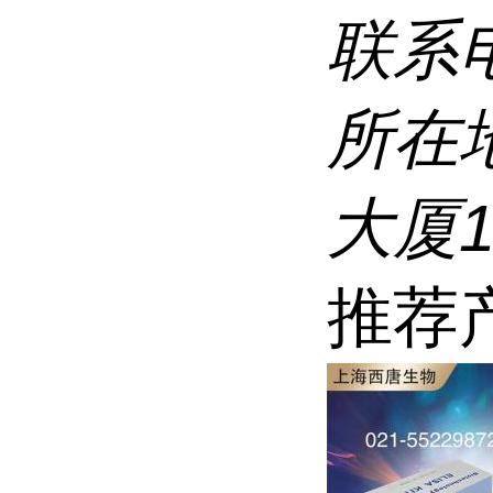
联系
所在
大厦1
推荐