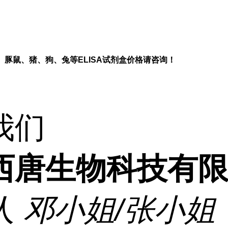
、豚鼠、猪、狗、兔等
ELISA
试剂盒价格请咨询！
我们
西唐生物科技有
人
邓小姐/张小姐