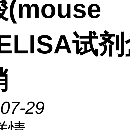
(mouse
)ELISA试
销
-07-29
详情