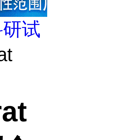
科研试
t
at