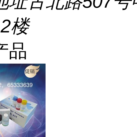
地址
古北路507号
2楼
产品