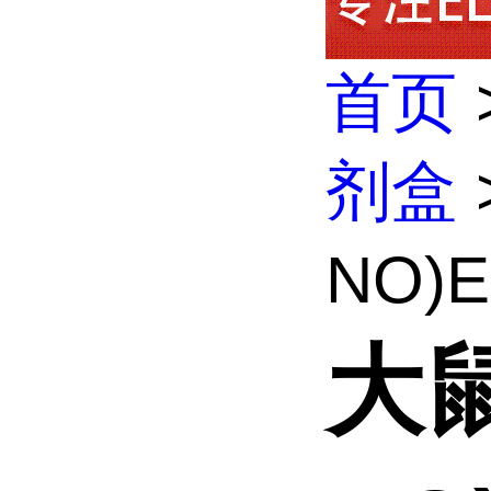
首页
剂盒
NO)E
大鼠