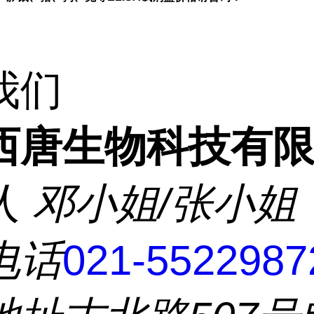
我们
西唐生物科技有
人
邓小姐/张小姐
电话
021-5522987