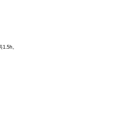
共
1.5h
。