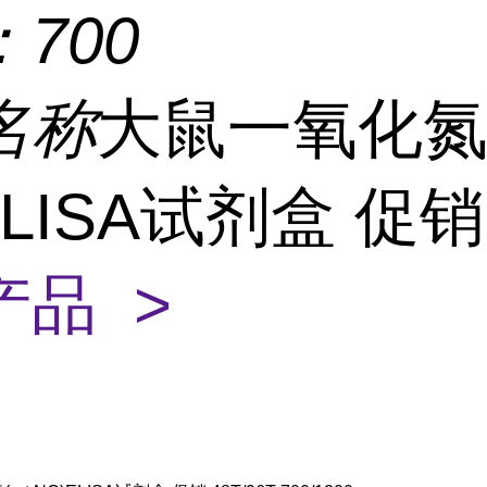
：
700
名称
大鼠一氧化氮(
ELISA试剂盒 促
产品 >