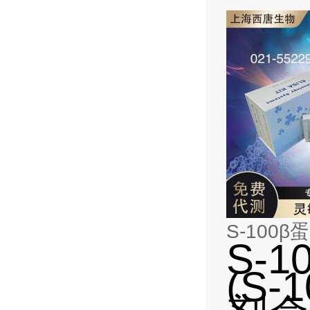
S-100β
S-1
(S-