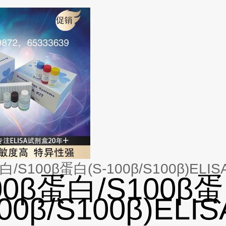
蛋白/S100β蛋白(S-100β/S100β)EL
00β蛋白/S100β
100β/S100β)ELI