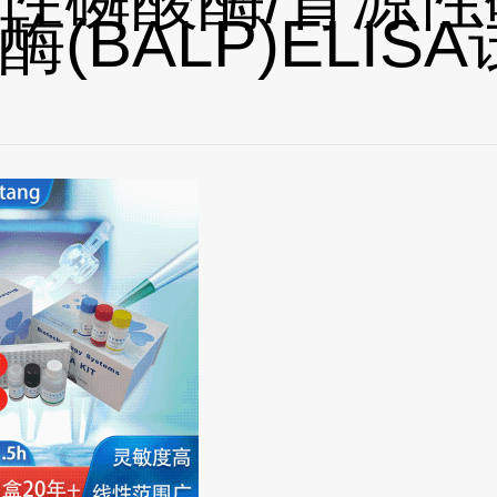
酶(BALP)ELIS