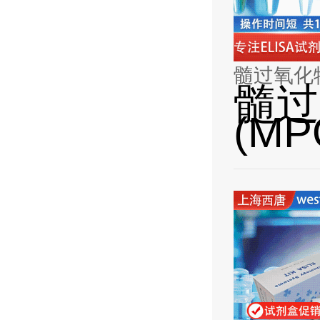
髓过氧化物
髓过
(M