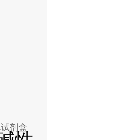
A试剂盒
碱性