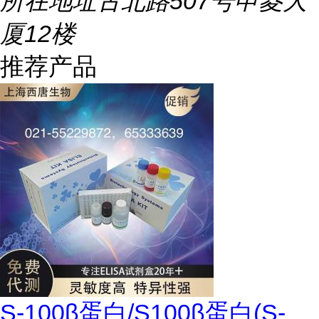
所在地址
古北路507号申菱大
厦12楼
推荐产品
S-100β蛋白/S100β蛋白(S-