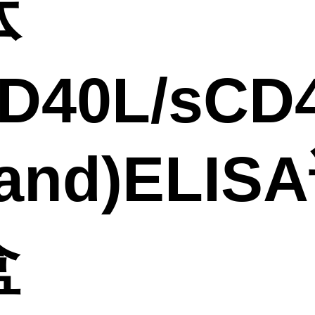
体
CD40L/sCD
gand)ELIS
盒