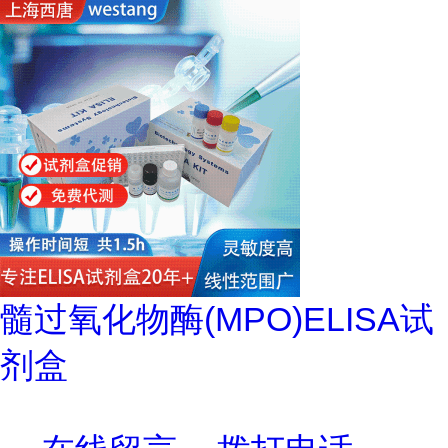
髓过氧化物酶(MPO)ELISA试
剂盒