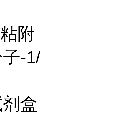
胞粘附
子-1/
A试剂盒