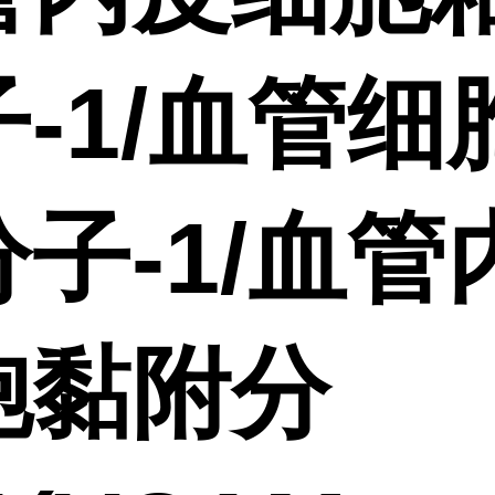
-1/血管细
子-1/血管
胞黏附分