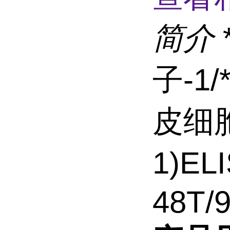
简介
子-1
皮细胞
1)E
48T/