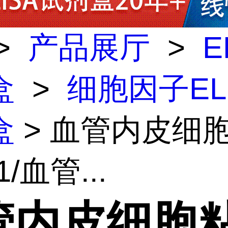
>
产品展厅
>
E
盒
>
细胞因子EL
盒
> 血管内皮细
/血管...
管内皮细胞