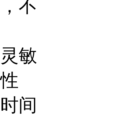
研，不
，灵敏
定性
作时间