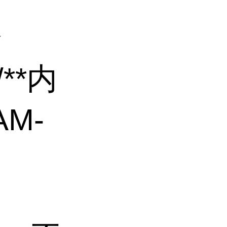
分
**内
M-
价