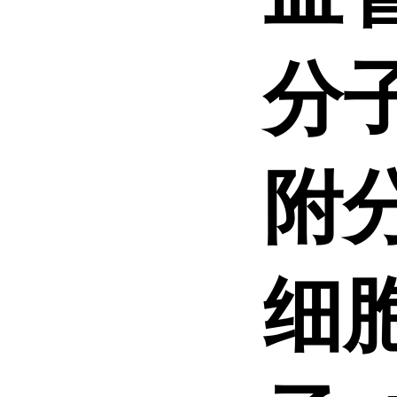
分子
附分
细