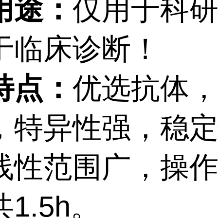
用途：
仅用于科
于临床诊断！
特点：
优选抗体
，特异性强，稳
线性范围广，操
1.5h。