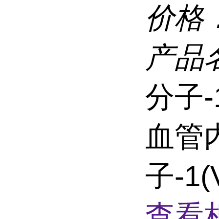
价格
产品
分子-
血管
子-1
查看