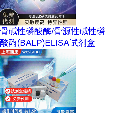
骨碱性磷酸酶/骨源性碱性磷
酸酶(BALP)ELISA试剂盒