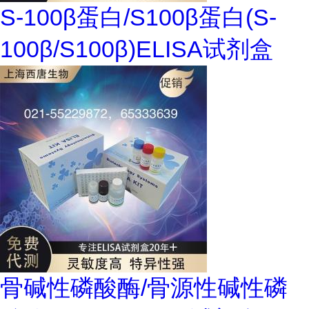
S-100β蛋白/S100β蛋白(S-
100β/S100β)ELISA试剂盒
骨碱性磷酸酶/骨源性碱性磷