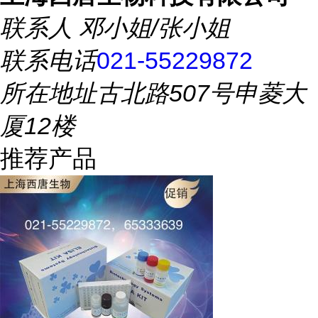
联系人
邓小姐/张小姐
联系电话
021-55229872
所在地址
古北路507号申菱大
厦12楼
推荐产品