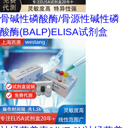
骨碱性磷酸酶/骨源性碱性磷
酸酶(BALP)ELISA试剂盒