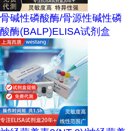
骨碱性磷酸酶/骨源性碱性磷
酸酶(BALP)ELISA试剂盒