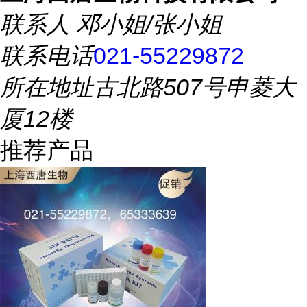
联系人
邓小姐/张小姐
联系电话
021-55229872
所在地址
古北路507号申菱大
厦12楼
推荐产品