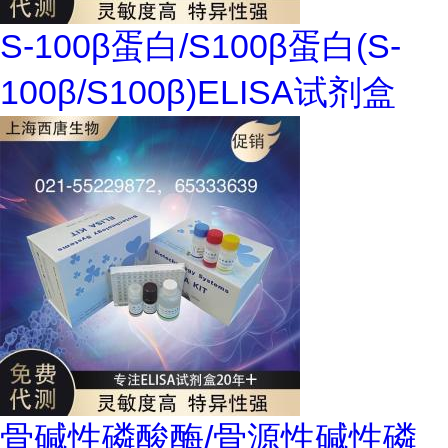
S-100β蛋白/S100β蛋白(S-
100β/S100β)ELISA试剂盒
骨碱性磷酸酶/骨源性碱性磷